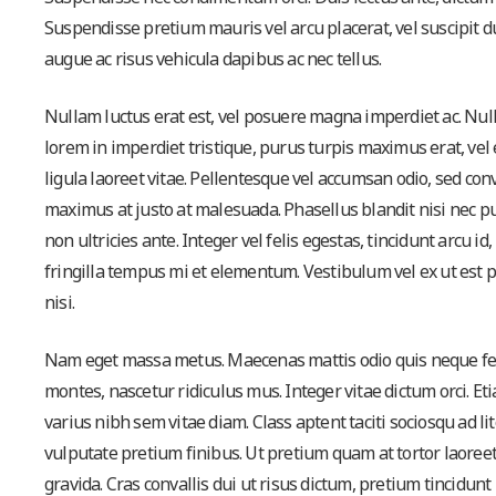
Suspendisse pretium mauris vel arcu placerat, vel suscipit du
augue ac risus vehicula dapibus ac nec tellus.
Nullam luctus erat est, vel posuere magna imperdiet ac. Nulla
lorem in imperdiet tristique, purus turpis maximus erat, vel 
ligula laoreet vitae. Pellentesque vel accumsan odio, sed co
maximus at justo at malesuada. Phasellus blandit nisi nec pu
non ultricies ante. Integer vel felis egestas, tincidunt arcu i
fringilla tempus mi et elementum. Vestibulum vel ex ut est p
nisi.
Nam eget massa metus. Maecenas mattis odio quis neque feu
montes, nascetur ridiculus mus. Integer vitae dictum orci. Et
varius nibh sem vitae diam. Class aptent taciti sociosqu ad 
vulputate pretium finibus. Ut pretium quam at tortor laoree
gravida. Cras convallis dui ut risus dictum, pretium tincidunt 