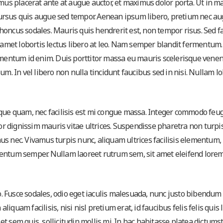
mus placerat ante at augue auctor, et maximus dolor porta. Ut in ma
n cursus quis augue sed tempor. Aenean ipsum libero, pretium nec au
oncus sodales. Mauris quis hendrerit est, non tempor risus. Sed fac
t amet lobortis lectus libero at leo. Nam semper blandit fermentum.
ermentum id enim. Duis porttitor massa eu mauris scelerisque venen
m. In vel libero non nulla tincidunt faucibus sed in nisi. Nullam lo
ique quam, nec facilisis est mi congue massa. Integer commodo feug
tor dignissim mauris vitae ultrices. Suspendisse pharetra non turpis
us nec. Vivamus turpis nunc, aliquam ultrices facilisis elementum,
tum semper. Nullam laoreet rutrum sem, sit amet eleifend lorem
io. Fusce sodales, odio eget iaculis malesuada, nunc justo bibendum 
liquam facilisis, nisi nisl pretium erat, id faucibus felis felis quis l
 sem quis, sollicitudin mollis mi. In hac habitasse platea dictumst