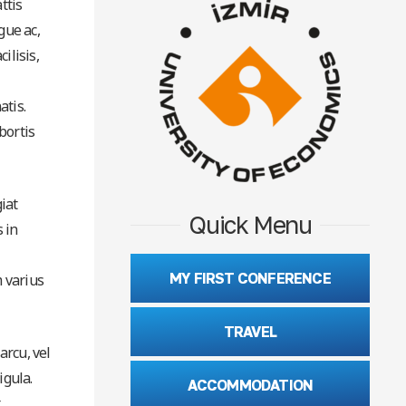
ttis
gue ac,
ilisis,
atis.
bortis
iat
Quick Menu
 in
MY FIRST CONFERENCE
 varius
TRAVEL
arcu, vel
igula.
ACCOMMODATION
.