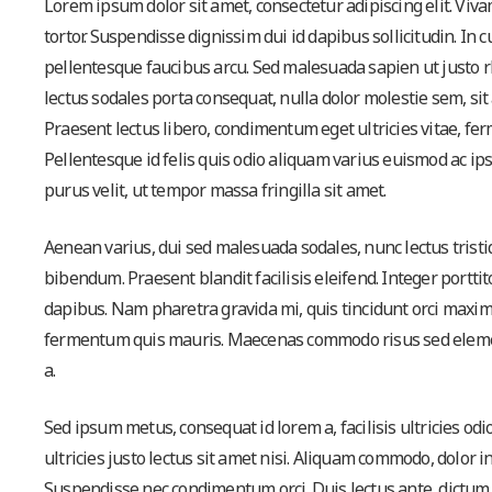
Lorem ipsum dolor sit amet, consectetur adipiscing elit. Viva
tortor. Suspendisse dignissim dui id dapibus sollicitudin. I
pellentesque faucibus arcu. Sed malesuada sapien ut justo rh
lectus sodales porta consequat, nulla dolor molestie sem, si
Praesent lectus libero, condimentum eget ultricies vitae, f
Pellentesque id felis quis odio aliquam varius euismod ac ipsu
purus velit, ut tempor massa fringilla sit amet.
Aenean varius, dui sed malesuada sodales, nunc lectus trist
bibendum. Praesent blandit facilisis eleifend. Integer portti
dapibus. Nam pharetra gravida mi, quis tincidunt orci maxim
fermentum quis mauris. Maecenas commodo risus sed elemen
a.
Sed ipsum metus, consequat id lorem a, facilisis ultricies od
ultricies justo lectus sit amet nisi. Aliquam commodo, dolor in a
Suspendisse nec condimentum orci. Duis lectus ante, dictum et