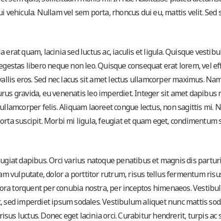
i vehicula. Nullam vel sem porta, rhoncus dui eu, mattis velit. Sed 
 erat quam, lacinia sed luctus ac, iaculis et ligula. Quisque vestib
egestas libero neque non leo. Quisque consequat erat lorem, vel eff
nvallis eros. Sed nec lacus sit amet lectus ullamcorper maximus. Na
rus gravida, eu venenatis leo imperdiet. Integer sit amet dapibus r
d, ullamcorper felis. Aliquam laoreet congue lectus, non sagittis mi.
orta suscipit. Morbi mi ligula, feugiat et quam eget, condimentum 
giat dapibus. Orci varius natoque penatibus et magnis dis partur
iam vulputate, dolor a porttitor rutrum, risus tellus fermentum risu
litora torquent per conubia nostra, per inceptos himenaeos. Vestib
t, sed imperdiet ipsum sodales. Vestibulum aliquet nunc mattis sod
risus luctus. Donec eget lacinia orci. Curabitur hendrerit, turpis ac 