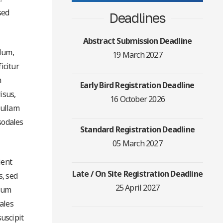
sed
Deadlines
Abstract Submission Deadline
ulum,
19 March 2027
icitur
m
Early Bird Registration Deadline
isus,
16 October 2026
 Nullam
sodales
Standard Registration Deadline
05 March 2027
ient
Late / On Site Registration Deadline
s, sed
25 April 2027
ulum
ales
suscipit